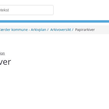
Færder kommune - Arkivplan
Arkivoversikt
Papirarkiver
sjon
ver