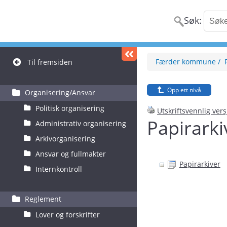
Søk:
Færder kommune
Til fremsiden
Opp ett nivå
Organisering/Ansvar
Politisk organisering
Utskriftsvennlig ver
Papirarki
Administrativ organisering
Arkivorganisering
Ansvar og fullmakter
Papirarkiver
Internkontroll
Reglement
Lover og forskrifter